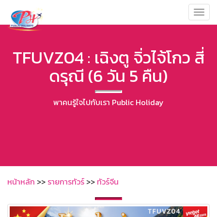
Toggl
navig
TFUVZ04 : เฉิงตู จิ่วไจ้โกว สี่
ดรุณี (6 วัน 5 คืน)
พาคนรู้ใจไปกับเรา Public Holiday
หน้าหลัก
>>
รายการทัวร์
>>
ทัวร์จีน