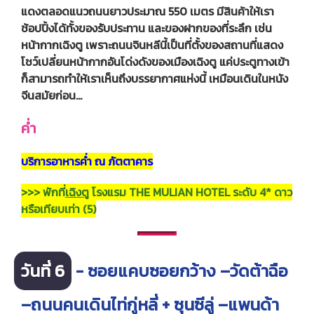
แดงตลอดแนวถนนยาวประมาณ 550 เมตร มีสินค้าให้เรา
ช้อปปิ้งได้ทั้งของรับประทาน และของฝากของที่ระลึก เช่น
หน้ากากเฉิงตู เพราะถนนจินหลีนี้เป็นที่ตั้งของสถานที่แสดง
โชว์เปลี่ยนหน้ากากอันโด่งดังของเมืองเฉิงตู แค่ประตูทางเข้า
ก็สามารถทำให้เราเห็นถึงบรรยากาศแห่งนี้ เหมือนเดินในหนัง
จีนสมัยก่อน…
ค่ำ
บริการอาหารค่ำ ณ ภัตตาคาร
>>> พักที่
เฉิงตู
โรงแรม THE MULIAN HOTEL ระดับ 4* ดาว
หรือเทียบเท่า (5)
วันที่ 6
- ซอยแคบซอยกว้าง –วัดต้าฉือ
–ถนนคนเดินไท่กู่หลี่ + ซุนซีลู่ –แพนด้า