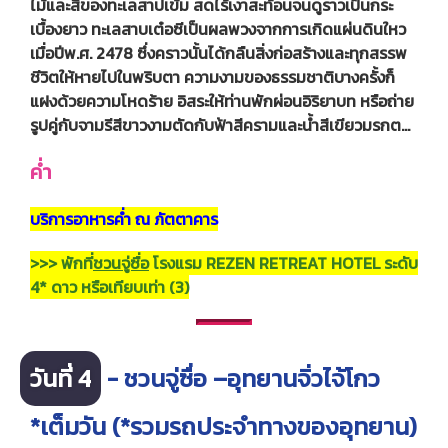
ไม้และสีของทะเลสาปเข้ม สดไร้เงาสะท้อนจนดูราวเป็นกระ
เบื้องยาว ทะเลสาบเต๋อซีเป็นผลพวงจากการเกิดแผ่นดินใหว
เมื่อปีพ.ศ. 2478 ซึ่งคราวนั้นได้กลืนสิ่งก่อสร้างและทุกสรรพ
ชีวิตให้หายไปในพริบตา ความงามของธรรมชาติบางครั้งก็
แฝงด้วยความโหดร้าย อิสระให้ท่านพักผ่อนอิริยาบท หรือถ่าย
รูปคู่กับจามรีสีขาวงามตัดกับฟ้าสีครามและน้ำสีเขียวมรกต…
ค่ำ
บริการอาหารค่ำ ณ ภัตตาคาร
>>> พักที่
ชวนจู่ซื่อ
โรงแรม REZEN RETREAT HOTEL ระดับ
4* ดาว หรือเทียบเท่า (3)
วันที่ 4
- ชวนจู่ซื่อ –อุทยานจิ่วไจ้โกว
*เต็มวัน (*รวมรถประจำทางของอุทยาน)