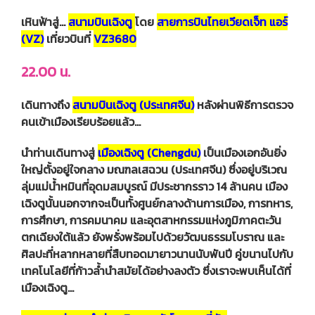
เหินฟ้าสู่…
สนามบินเฉิงตู
โดย
สายการบินไทยเวียดเจ็ท แอร์
(VZ)
เที่ยวบินที่
VZ3680
22.00 น.
เดินทางถึง
สนามบินเฉิงตู (ประเทศจีน)
หลังผ่านพิธีการตรวจ
คนเข้าเมืองเรียบร้อยแล้ว…
นำท่านเดินทางสู่
เมืองเฉิงตู (Chengdu)
เป็นเมืองเอกอันยิ่ง
ใหญ่ตั้งอยู่ใจกลาง มณฑลเสฉวน (ประเทศจีน) ซึ่งอยู่บริเวณ
ลุ่มแม่น้ำหมินที่อุดมสมบูรณ์ มีประชากรราว 14 ล้านคน เมือง
เฉิงตูนั้นนอกจากจะเป็นทั้งศูนย์กลางด้านการเมือง, การทหาร,
การศึกษา, การคมนาคม และอุตสาหกรรมแห่งภูมิภาคตะวัน
ตกเฉียงใต้แล้ว ยังพรั่งพร้อมไปด้วยวัฒนธรรมโบราณ และ
ศิลปะที่หลากหลายที่สืบทอดมายาวนานนับพันปี คู่ขนานไปกับ
เทคโนโลยีที่ก้าวล้ำนำสมัยได้อย่างลงตัว ซึ่งเราจะพบเห็นได้ที่
เมืองเฉิงตู…