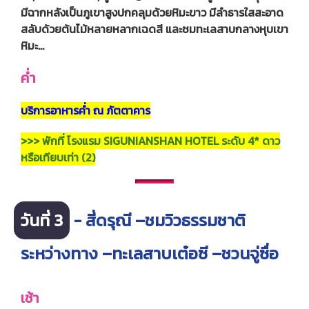
มีฉากหลังเป็นภูเขาสูงปกคลุมด้วยหิมะขาว มีลําธารใสสะอาด
สลับด้วยต้นไม้หลายหลากเฉดสี และชมทะเลสาบกลางหุบเขา
หิมะ…
ค่ำ
บริการอาหารค่ำ ณ ภัตตาคาร
>>> พักที่ โรงแรม SIGUNIANSHAN HOTEL ระดับ 4* ดาว
หรือเทียบเท่า (2)
วันที่ 3
- สี่ดรุณี –ชมวิวธรรมชาติ
ระหว่างทาง –ทะเลสาบเต๋อซี –ชวนจู่ซื่อ
เช้า