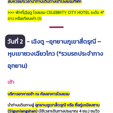
สมควรแก่เวลานำท่านเดินทางเข้าโรงแรมที่พัก
>>> พักที่
เฉิงตู
โรงแรม CELEBRITY CITY HOTEL ระดับ 4*
ดาว หรือเทียบเท่า (1)
วันที่ 2
- เฉิงตู –อุทยานภูเขาสี่ดรุณี –
หุบเขาซวงเฉียวโกว (*รวมรถประจำทาง
อุทยาน)
เช้า
บริการอาหารเช้า ณ ห้องอาหารโรงแรม
นำท่านเดินทางสู่
อุทยานภูเขาสี่ดรุณี หรือ ซื่อกู่เหนียงซาน
(Siguniangshan)
(ใช้เวลาเดินทางประมาณ 4 ชม.) ชมวิว