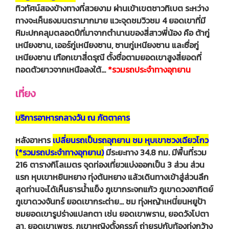
ทิวทัศน์สองข้างทางที่สวยงาม ผ่านเข้าเขตชาวทิเบต ระหว่าง
ทางจะเห็นธงมนตรามากมาย แวะจุดชมวิวชม 4 ยอดเขาที่มี
หิมะปกคลุมตลอดปีที่มาจากตํานานของสี่สาวพี่น้อง คือ ต้ากู่
เหนียงซาน, เออร์กู่เหนียงซาน, ซานกู่เหนียงซาน และซื่อกู่
เหนียงซาน เทือกเขาสี่ดรุณี ตั้งชื่อตามยอดเขาสูงสี่ยอดที่
ทอดตัวยาวจากเหนือลงใต้…
*รวมรถประจำทางอุทยาน
เที่ยง
บริการอาหารกลางวัน ณ ภัตตาคาร
หลังอาหาร
เปลี่ยนรถเป็นรถอุทยาน ชม หุบเขาซวงเฉียวโกว
(*รวมรถประจำทางอุทยาน)
มีระยะทาง 34.8 กม. มีพื้นที่รวม
216 ตารางกิโลเมตร จุดท่องเที่ยวแบ่งออกเป็น 3 ส่วน ส่วน
แรก หุบเขาหยินหยาง ทุ่งต้นหยาง แล้วเดินทางเข้าสู่ส่วนลึก
สุดท่านจะได้เห็นธารน้ำแข็ง ภูเขากระจกแก้ว ภูเขาดวงอาทิตย์
ภูเขาดวงจันทร์ ยอดเขากระต่าย… ชม ทุ่งหญ้าเหนี่ยนหยูป้า
ชมยอดเขารูปร่างแปลกตา เช่น ยอดเขาพราน, ยอดวังโปตา
ลา, ยอดเขาเพชร, ภูเขาหญิงตั้งครรภ์ ถ่ายรูปกับท้องทุ่งกว้าง