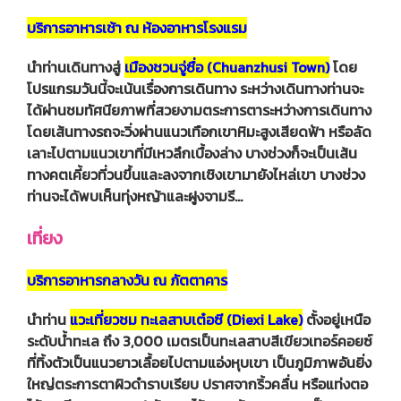
บริการอาหารเช้า ณ ห้องอาหารโรงแรม
นำท่านเดินทางสู่
เมืองชวนจู่ซื่อ (Chuanzhusi Town)
โดย
โปรแกรมวันนี้จะเน้นเรื่องการเดินทาง ระหว่างเดินทางท่านจะ
ได้ผ่านชมทัศนียภาพที่สวยงามตระการตาระหว่างการเดินทาง
โดยเส้นทางรถจะวิ่งผ่านแนวเทือกเขาหิมะสูงเสียดฟ้า หรือลัด
เลาะไปตามแนวเขาที่มีเหวลึกเบื้องล่าง บางช่วงก็จะเป็นเส้น
ทางคตเคี้ยวที่วนขึ้นและลงจากเชิงเขามายังไหล่เขา บางช่วง
ท่านจะได้พบเห็นทุ่งหญ้าและฝูงจามรี…
เที่ยง
บริการอาหารกลางวัน ณ ภัตตาคาร
นำท่าน
แวะเที่ยวชม ทะเลสาบเต๋อซี (Diexi Lake)
ตั้งอยู่เหนือ
ระดับน้ำทะเล ถึง 3,000 เมตรเป็นทะเลสาบสีเขียวเทอร์คอยซ์
ที่ทิ้งตัวเป็นแนวยาวเลื้อยไปตามแอ่งหุบเขา เป็นภูมิภาพอันยิ่ง
ใหญ่ตระการตาผิวดำราบเรียบ ปราศจากริ้วคลื่น หรือแท่งตอ