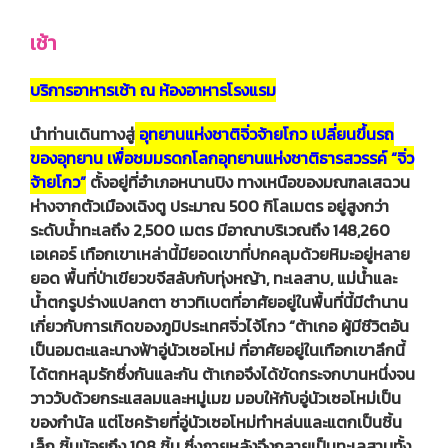
เช้า
บริการอาหารเช้า ณ ห้องอาหารโรงแรม
นำท่านเดินทางสู่
อุทยานแห่งชาติจิ่วจ้ายโกว เปลี่ยนขึ้นรถ
ของอุทยาน เพื่อชมมรดกโลกอุทยานแห่งชาติธารสวรรค์ “จิ่ว
จ้ายโกว”
ตั้งอยู่ที่อำเภอหนานปิง ทางเหนือของมณฑลเสฉวน
ห่างจากตัวเมืองเฉิงตู ประมาณ 500 กิโลเมตร อยู่สูงกว่า
ระดับน้ำทะเลถึง 2,500 เมตร มีอาณาบริเวณถึง 148,260
เอเคอร์ เทือกเขาเหล่านี้มียอดเขาที่ปกคลุมด้วยหิมะอยู่หลาย
ยอด พื้นที่ป่าเขียวขจีสลับกับทุ่งหญ้า, ทะเลสาบ, แม่น้ำและ
น้ำตกรูปร่างแปลกตา ชาวทิเบตที่อาศัยอยู่ในพื้นที่นี้มีตำนาน
เกี่ยวกับการเกิดของภูมิประเทศจิ่วไจ้โกว “ต้าเกอ ผู้มีชีวิตอัน
เป็นอมตะและนางฟ้าอู่นัวเซอโหม่ ที่อาศัยอยู่ในเทือกเขาลึกนี้
ได้ตกหลุมรักซึ่งกันและกัน ต้าเกอจึงได้ขัดกระจกบานหนึ่งจน
วาววับด้วยกระแสลมและหมู่เมฆ มอบให้กับอู่นัวเซอโหม่เป็น
ของกำนัล แต่โชคร้ายที่อู่นัวเซอโหม่ทำหล่นและแตกเป็นชิ้น
เล็ก ชิ้นน้อยถึง 108 ชิ้น ซึ่งภายหลังจึงกลายเป็นทะเลสาบทั้ง