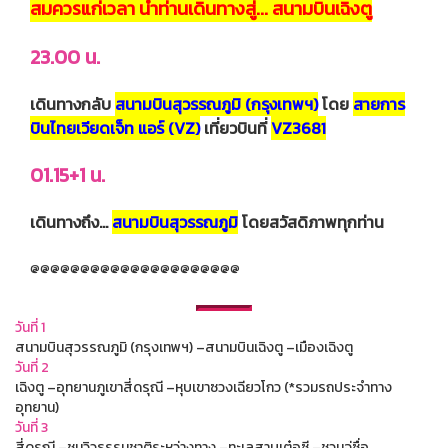
สมควรแก่เวลา นำท่านเดินทางสู่... สนามบินเฉิงตู
23.00 น.
เดินทางกลับ
สนามบินสุวรรณภูมิ (กรุงเทพฯ)
โดย
สายการ
บินไทยเวียดเจ็ท แอร์ (VZ)
เที่ยวบินที่
VZ3681
01.15+1 น.
เดินทางถึง…
สนามบินสุวรรณภูมิ
โดยสวัสดิภาพทุกท่าน
@@@@@@@@@@@@@@@@@@@@@
วันที่ 1
สนามบินสุวรรณภูมิ (กรุงเทพฯ) –สนามบินเฉิงตู –เมืองเฉิงตู
วันที่ 2
เฉิงตู –อุทยานภูเขาสี่ดรุณี –หุบเขาซวงเฉียวโกว (*รวมรถประจำทาง
อุทยาน)
วันที่ 3
สี่ดรุณี –ชมวิวธรรมชาติระหว่างทาง –ทะเลสาบเต๋อซี –ชวนจู่ซื่อ