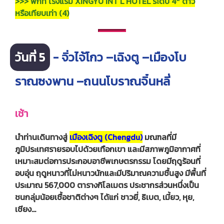
>>> พักที่ โรงแรม XINGYU INT’L HOTEL ระดับ 4* ดาว
หรือเทียบเท่า (4)
วันที่ 5
- จิ่วไจ้โกว –เฉิงตู –เมืองโบ
ราณซงพาน –ถนนโบราณจิ๋นหลี่
เช้า
นำท่านเดินทางสู่
เมืองเฉิงตู (Chengdu)
มณฑลที่มี
ภูมิประเทศรายรอบไปด้วยเทือกเขา และมีสภาพภูมิอากาศที่
เหมาะสมต่อการประกอบอาชีพเกษตรกรรม โดยมีฤดูร้อนที่
อบอุ่น ฤดูหนาวที่ไม่หนาวนักและมีปริมาณความชื้นสูง มีพื้นที่
ประมาณ 567,000 ตารางกิโลเมตร ประชากรส่วนหนึ่งเป็น
ชนกลุ่มน้อยเชื้อชาติต่างๆ ได้แก่ ชาวยี่, ธิเบต, เมี้ยว, หุย,
เชียง…