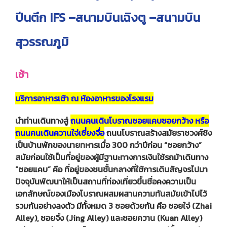
ปีนตึก IFS –สนามบินเฉิงตู –สนามบิน
สุวรรณภูมิ
เช้า
บริการอาหารเช้า ณ ห้องอาหารของโรงแรม
นำท่านเดินทางสู่
ถนนคนเดินโบราณซอยแคบซอยกว้าง หรือ
ถนนคนเดินควานใจ่เซี่ยงจื่อ
ถนนโบราณสร้างสมัยราชวงศ์ชิง
เป็นบ้านพักของนายทหารเมื่อ 300 กว่าปีก่อน “ซอยกว้าง”
สมัยก่อนใช้เป็นที่อยู่ของผู้มีฐานะทางการเงินใช้รถม้าเดินทาง
“ซอยแคบ” คือ ที่อยู่ของชนชั้นกลางที่ใช้การเดินสัญจรไปมา
ปัจจุบันพัฒนาให้เป็นสถานที่ท่องเที่ยวขึ้นชื่อคงความเป็น
เอกลักษณ์ของเมืองโบราณผสมผสานความทันสมัยเข้าไปไว้
รวมกันอย่างลงตัว มีทั้งหมด 3 ซอยด้วยกัน คือ ซอยใจ่ (Zhai
Alley), ซอยจิ้ง (Jing Alley) และซอยควาน (Kuan Alley)