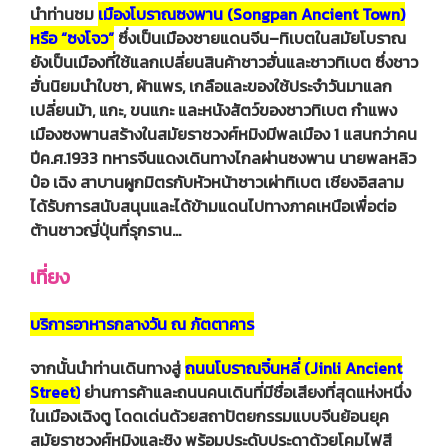
นำท่านชม
เมืองโบราณซงพาน (Songpan Ancient Town)
หรือ “ซงโจว”
ซึ่งเป็นเมืองชายแดนจีน–ทิเบตในสมัยโบราณ
ยังเป็นเมืองที่ใช้แลกเปลี่ยนสินค้าชาวฮั่นและชาวทิเบต ซึ่งชาว
ฮั่นนิยมนำใบชา, ผ้าแพร, เกลือและของใช้ประจำวันมาแลก
เปลี่ยนม้า, แกะ, ขนแกะ และหนังสัตว์ของชาวทิเบต กำแพง
เมืองซงพานสร้างในสมัยราชวงศ์หมิงมีพลเมือง 1 แสนกว่าคน
ปีค.ศ.1933 ทหารจีนแดงเดินทางไกลผ่านซงพาน นายพลหลิว
ป๋อ เฉิง สาบานผูกมิตรกับหัวหน้าชาวเผ่าทิเบต เชียงอิสลาม
ได้รับการสนับสนุนและได้ข้ามแดนไปทางภาคเหนือเพื่อต่อ
ต้านชาวญี่ปุ่นที่รุกราน…
เที่ยง
บริการอาหารกลางวัน ณ ภัตตาคาร
จากนั้นนำท่านเดินทางสู่
ถนนโบราณจิ๋นหลี่ (Jinli Ancient
Street)
ย่านการค้าและถนนคนเดินที่มีชื่อเสียงที่สุดแห่งหนึ่ง
ในเมืองเฉิงตู โดดเด่นด้วยสถาปัตยกรรมแบบจีนย้อนยุค
สมัยราชวงศ์หมิงและชิง พร้อมประดับประดาด้วยโคมไฟสี