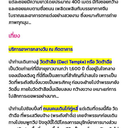
แต่ละซอยมีความยาวโดยประมาณ 400 เมตร มีทั้งซอยกว้าง
และซอยแคบตามชื่อถนน เพลิดเพลินกับบรรยากาศจีน
โบราณและอาคารตกแต่งอย่างสวยงาม ซึ่งเหมาะกับการถ่าย
ภาพทุกมุม…
เที่ยง
บริการอาหารกลางวัน ณ ภัตตาคาร
นำท่านเดินทางสู่
วัดต้าสือ (Daci Temple) หรือ วัดต้าฉือ
เป็นวัดเก่าแก่ที่มีอายุยาวนานกว่า 1,600 ปี ตั้งอยู่ในใจกลาง
ของเมืองเฉิงตู ที่นี่ถือเป็นสถานที่สำคัญที่น่าสนใจ เพราะเป็น
วัดที่พระถังซัมจั๋งบวชเป็นพระภิกษุ ก่อนจะย้ายไปจำพรรษายัง
วัดอื่น ภายในวัดต้าสือนั้นเงียบสงบ กว้างขวาง เหมาะแก่การ
ไปสักการะขอพรอย่างมาก…
นำท่านไปช้อบปิ้งที่
ถนนคนเดินไท่กู่หลี่
แต่เดิมที่ตรงนี้คือ วัด
ต้าฉือ ที่พระเสวียนจ้าง (พระถังซำจั๋ง) เคยจำพรรษาก่อนเดิน
ทางไปชมพูทวีป ปัจจุบันี้ได้มีโครงการอนุรักษ์อาคารบางส่วน