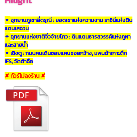
Hilight
✦
อุทยานภูเขาสี่ดรุณี : ยอดเขาแห่งความงาม ราชินีแห่งดิน
แดนเสฉวน
✦
อุทยานแห่งชาติจิ่วจ้ายโกว : ดินแดนธารสวรรค์แห่งภูผา
และสายน้ำ
✦
เฉิงตู : ถนนคนเดินซอยแคบซอยกว้าง, แพนด้าเกาะตึก
IFS, วัดต้าฉือ
✘
ทัวร์ไม่ลงร้าน
✘