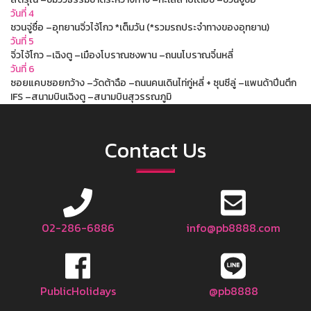
วันที่ 4
ชวนจู่ซื่อ –อุทยานจิ่วไจ้โกว *เต็มวัน (*รวมรถประจำทางของอุทยาน)
วันที่ 5
จิ่วไจ้โกว –เฉิงตู –เมืองโบราณซงพาน –ถนนโบราณจิ๋นหลี่
วันที่ 6
ซอยแคบซอยกว้าง –วัดต้าฉือ –ถนนคนเดินไท่กู่หลี่ + ซุนซีลู่ –แพนด้าปีนตึก
IFS –สนามบินเฉิงตู –สนามบินสุวรรณภูมิ
Contact Us
02-286-6886
info@pb8888.com
PublicHolidays
@pb8888