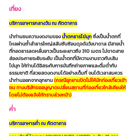
เที่ยง
บริการอาหารกลางวัน ณ ภัตตาคาร
นำท่านชมความงดงามของ
น้ำตกธารไข่มุก
ซึ่งเป็นน้ำตกที่
ไหลผ่านถ้ำลำธารใหญ่สลับซับซ้อนดุจดังวังบาดาล มีสายน้ำ
ที่ทอดธารลดหลั่นยาวเป็นระยะยาวถึง 310 เมตร ไม่ขาดสาย
ส่องประกายระยิบระยับ เป็นน้ำตกที่มีความงามราวกับเส้น
ไข่มุก ให้ท่านได้อิสระกับการบันทึกถ่ายภาพและดื่มด่ำกับ
ธรรมชาติ ที่สวยสดงดงามได้อย่างเต็มที่ จนได้เวลาสมควร
นำท่านออกจากอุทยาน
(กรณีอุทยานปิดไม่ให้นักท่องเที่ยวเข้า
ชม ทางบริษัทขออนุญาตเปลี่ยนสถานที่ท่องเที่ยวใกล้เคียงให้
โดยไม่ต้องแจ้งให้ทราบล่วงหน้า)
ค่ำ
บริการอาหารค่ำ ณ ภัตตาคาร