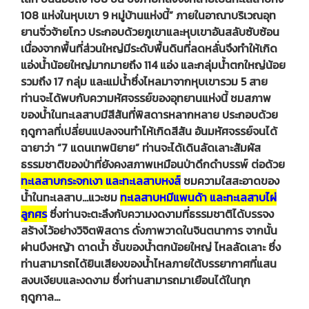
108 แห่งในหุบเขา 9 หมู่บ้านแห่งนี้” ภายในอาณาบริเวณอุท
ยานจิ่วจ้ายโกว ประกอบด้วยภูเขาและหุบเขาอันสลับซับซ้อน
เนื่องจากพื้นที่ส่วนใหญ่มีระดับพื้นดินที่ลดหลั่นจึงทำให้เกิด
แอ่งน้ำน้อยใหญ่มากมายถึง 114 แอ่ง และกลุ่มน้ำตกใหญ่น้อย
รวมถึง 17 กลุ่ม และแม่น้ำซึ่งไหลมาจากหุบเขารวม 5 สาย
ท่านจะได้พบกับความหัศจรรย์ของอุทยานแห่งนี้ ชมสภาพ
ของน้ำในทะเลสาบมีสีสันที่พิสดารหลากหลาย ประกอบด้วย
ฤดูกาลที่เปลี่ยนแปลงจนทำไห้เกิดสีสัน อันมหัศจรรย์จนได้
ฉายาว่า “7 แดนเทพนิยาย” ท่านจะได้เดินลัดเลาะสัมผัส
ธรรมชาติของป่าที่ยังคงสภาพเหมือนป่าดึกดำบรรพ์ ต่อด้วย
ทะเลสาบกระจกเงา และทะเลสาบหงส์
ชมความใสสะอาดของ
น้ำในทะเลสาบ…แวะชม
ทะเลสาบหมีแพนด้า และทะเลสาบไผ่
ลูกศร
ซึ่งท่านจะตะลึงกับความงดงามที่ธรรมชาติได้บรรจง
สร้างไว้อย่างวิจิตพิสดาร ดั่งภาพวาดในจินตนาการ จากนั้น
ผ่านบึงหญ้า ดาดน้ำ ชั้นของน้ำตกน้อยใหญ่ ไหลลัดเลาะ ซึ่ง
ท่านสามารถได้ยินเสียงของน้ำไหลภายใต้บรรยากาศที่แสน
สงบเงียบและงดงาม ซึ่งท่านสามารถมาเยือนได้ในทุก
ฤดูกาล…