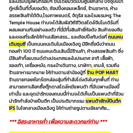
และปรับปรุงพื้นที่รอบๆ ขึ้นโดยมีวัดเป็นศูนย์กลาง ปัจจุบันไท่
กู๋หลี่เป็นที่ตั้งของวัด, ช้อปปิ้งคอมเพล็กซ์, ร้านอาหาร, ห้าง
สรรพสินค้าใต้ดิน,โรงภาพยนตร์, จัตุรัส และโรงแรมหรู The
Temple House ท่านจะได้สัมผัสวิถีชีวิตสไตล์จีนโมเดิร์นที่
ผสมผสานกันอย่างลงตัว ที่นี่มีทั้งสินค้ายี่ห้อดัง สินค้าของจีน
และของที่ระลึกให้ท่านเลือกสรร… และช้อปปิ้งกันต่อที่
ถนนคน
เดินซุนซี
เป็นถนนคนเดินในเมืองเฉิงตู มีอีกชื่อนึงว่าถนน
ทองคำ 100 ปี ถนนคนเดินเส้นนี้มีร้านค้า, ห้างสรรพสินค้า ซึ่ง
มีสินค้าทั้งแบรนด์ต่างประเทศและในประเทศ อาทิ เสื้อผ้า,
รองเท้า, เครื่องหนัง, กระเป๋าเดินทาง, นาฬิกา, เกมส์, รวมถึง
ร้านอาหารมากมาย ให้ท่านตามล่าน้องบู้ที่
ร้าน POP MART
ร้านขายทอยซ์อาร์ตกล่องสุ่มที่กำลังโด่งดังในทุกพื้นที่ ท่าน
สามารถหาเลือกซื้อตุ๊กตาสไตล์หมีแพนด้า ที่มีเฉพาะเมืองนี้
เท่านั้น และจุดน่ารักของถนนนี้ท่านจะได้เห็นเป็นแพนด้าที่อ้วน
น่ารักกําลังป่ายปืนตึก เป็นประติมากรรม
แพนด้ายักษ์ปีนตึก
IFS
ในใจกลางเมืองเฉิงตู ให้ท่านถ่ายรูปตามอัธยาศัย…
***
อิสระอาหารค่ำ เพื่อความสะดวกแก่ท่าน
***