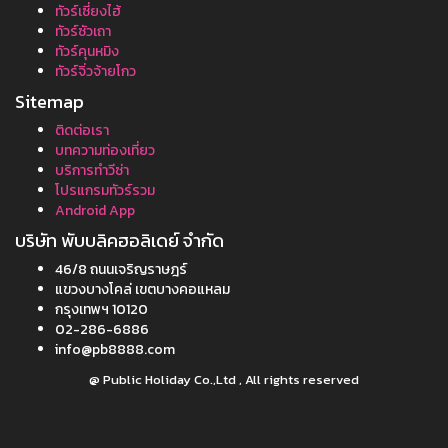
ทัวร์เซี่ยงไฮ้
ทัวร์ซัวเถา
ทัวร์คุนหมิง
ทัวร์จิ่วจ้ายโกว
Sitemap
ติดต่อเรา
บทความท่องเที่ยว
บริการทำวีซ่า
โปรแกรมทัวร์รวม
Android App
บริษัท พับบลิคฮอลิเดย์ จำกัด
46/8 ถนนเจริญราษฎร์
แขวงบางโคล่ เขตบางคอแหลม
กรุงเทพฯ 10120
02-286-6886
info@pb8888.com
@ Public Holiday Co.,Ltd , All rights reserved