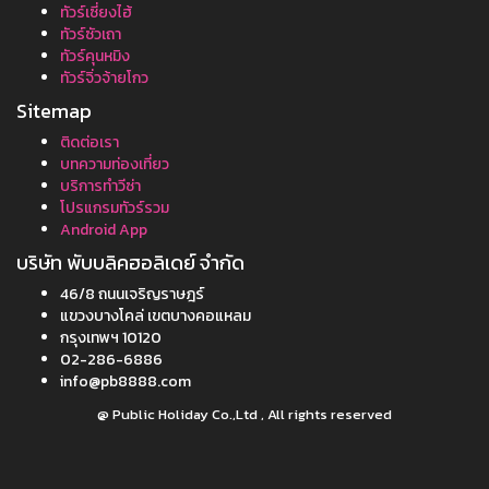
ทัวร์เซี่ยงไฮ้
ทัวร์ซัวเถา
ทัวร์คุนหมิง
ทัวร์จิ่วจ้ายโกว
Sitemap
ติดต่อเรา
บทความท่องเที่ยว
บริการทำวีซ่า
โปรแกรมทัวร์รวม
Android App
บริษัท พับบลิคฮอลิเดย์ จำกัด
46/8 ถนนเจริญราษฎร์
แขวงบางโคล่ เขตบางคอแหลม
กรุงเทพฯ 10120
02-286-6886
info@pb8888.com
@ Public Holiday Co.,Ltd , All rights reserved