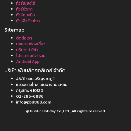
ทัวร์เซี่ยงไฮ้
ทัวร์ซัวเถา
ทัวร์คุนหมิง
ทัวร์จิ่วจ้ายโกว
Sitemap
ติดต่อเรา
บทความท่องเที่ยว
บริการทำวีซ่า
โปรแกรมทัวร์รวม
Android App
บริษัท พับบลิคฮอลิเดย์ จำกัด
46/8 ถนนเจริญราษฎร์
แขวงบางโคล่ เขตบางคอแหลม
กรุงเทพฯ 10120
02-286-6886
info@pb8888.com
@ Public Holiday Co.,Ltd , All rights reserved