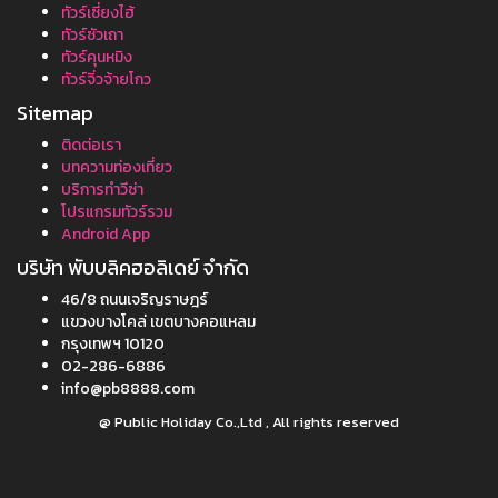
ทัวร์เซี่ยงไฮ้
ทัวร์ซัวเถา
ทัวร์คุนหมิง
ทัวร์จิ่วจ้ายโกว
Sitemap
ติดต่อเรา
บทความท่องเที่ยว
บริการทำวีซ่า
โปรแกรมทัวร์รวม
Android App
บริษัท พับบลิคฮอลิเดย์ จำกัด
46/8 ถนนเจริญราษฎร์
แขวงบางโคล่ เขตบางคอแหลม
กรุงเทพฯ 10120
02-286-6886
info@pb8888.com
@ Public Holiday Co.,Ltd , All rights reserved