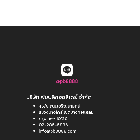
@pb8888
บริษัท พับบลิคฮอลิเดย์ จำกัด
46/8 ถนนเจริญราษฎร์
แขวงบางโคล่ เขตบางคอแหลม
กรุงเทพฯ 10120
02-286-6886
info@pb8888.com