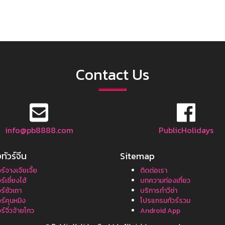
Contact Us
info@pb8888.com
PublicHolidays
ทัวร์จีน
Sitemap
วร์จางเจียเจี้ย
ติดต่อเรา
วร์เซี่ยงไฮ้
บทความท่องเที่ยว
วร์ซัวเถา
บริการทำวีซ่า
วร์คุนหมิง
โปรแกรมทัวร์รวม
วร์จิ่วจ้ายโกว
Android App