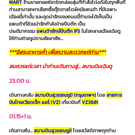
MART
ร้านขายทอยซ์อาร์ตกล่องสุ่มที่กำลังโด่งดังในทุกพื้นที่
ท่านสามารถหาเลือกซื้อตุ๊กตาสไตล์หมีแพนด้า ที่มีเฉพาะ
เมืองนี้เท่านั้น และจุดน่ารักของถนนนี้ท่านจะได้เห็นเป็น
แพนด้าที่อ้วนน่ารักกําลังป่ายปืนตึก เป็น
ประติมากรรม
แพนด้ายักษ์ปีนตึก IFS
ในใจกลางเมืองเฉิงตู
ให้ท่านถ่ายรูปตามอัธยาศัย...
***
อิสระอาหารค่ำ เพื่อความสะดวกแก่ท่าน
***
สมควรแก่เวลา นำท่านเดินทางสู่... สนามบินเฉิงตู
23.00 น.
เดินทางกลับ
สนามบินสุวรรณภูมิ (กรุงเทพฯ)
โดย
สายการ
บินไทยเวียดเจ็ท แอร์ (VZ)
เที่ยวบินที่
VZ3681
01.15+1 น.
เดินทางถึง…
สนามบินสุวรรณภูมิ
โดยสวัสดิภาพทุกท่าน