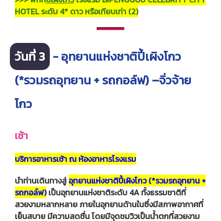
HOTEL ระดับ 4* ดาว หรือเทียบเท่า (2)
วันที่ 3
- อุทยานแห่งชาติปี้เผิงโกว
(*รวมรถอุทยาน + รถกอล์ฟ) –จิ่วจ้าย
โกว
เช้า
บริการอาหารเช้า ณ ห้องอาหารโรงแรม
นำท่านเดินทางสู่
อุทยานแห่งชาติปี้เผิงโกว (*รวมรถอุทยาน +
รถกอล์ฟ)
เป็นอุทยานแห่งชาติระดับ 4A ทั้งธรรมชาติที่
สวยงามหลากหลาย ภายในอุทยานด้านในซึ่งมีสภาพอากาศที่
เย็นสบาย มีความสดชื่น โดยมีจุดชมวิวเป็นน้ำตกที่สวยงาม