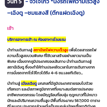
วันที่ 5
- จิ่วไจ้โกว *นั่งรถไฟความเร็วสูง
–เฉิงตู –ชมแสงสี (ตึกแฝดเฉิงตู)
เช้า
บริการอาหารเช้า ณ ห้องอาหารโรงแรม
นำท่านเดินทางสู่
สถานีรถไฟความเร็วสูง
เพื่อโดยสารรถไฟ
ความเร็วสูงขบวนพิเศษ ที่ใช้เวลาสร้างอย่างยาวนานเป็น
พิเศษ เนื่องจากภูมิประเทศของเส้นทาง นำท่านเดินทางสู่
สถานีเฉิงตู ซึ่งจะทำให้ท่านประหยัดเวลาในการเดินทางจาก
การนั่งรถจากจิ่วไจ้โกวได้ถึง 4–6 ชม.เลยทีเดียว...
นำท่านสู่
เมืองเฉิงตู
มณฑลที่มีภูมิประเทศรายรอบไปด้วย
เทือกเขา และมีสภาพภูมิอากาศที่เหมาะสมต่อการประกอบ
อาชีพเกษตรกรรม โดยมีฤดูร้อนที่อบอุ่น ฤดูหนาวที่ไม่หนาว
นักและมีปริมาณความชื้นสูง มีพื้นที่ประมาณ 567,000 ตาราง
กิโลเมตร ประชากรส่วนหนึ่งเป็นชนกลุ่มน้อยเชื้อชาติต่างๆ