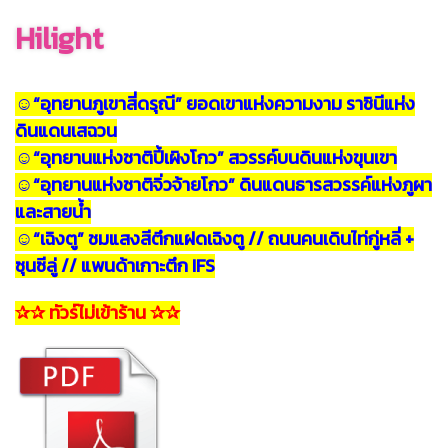
Hilight
☺
“อุทยานภูเขาสี่ดรุณี” ยอดเขาแห่งความงาม ราชินีแห่ง
ดินแดนเสฉวน
☺
“อุทยานแห่งชาติปี้เผิงโกว” สวรรค์บนดินแห่งขุนเขา
☺
“อุทยานแห่งชาติจิ่วจ้ายโกว” ดินแดนธารสวรรค์แห่งภูผา
และสายน้ำ
☺
“เฉิงตู” ชมแสงสีตึกแฝดเฉิงตู // ถนนคนเดินไท่กู่หลี่ +
ซุนซีลู่ // แพนด้าเกาะตึก IFS
✰✰
ทัวร์ไม่เข้าร้าน
✰✰