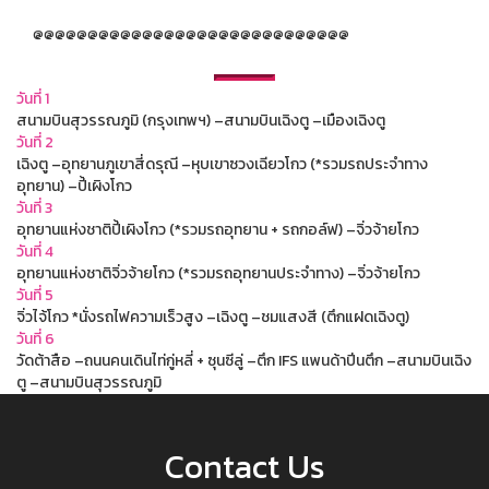
@@@@@@@@@@@@@@@@@@@@@@@@@@@@@
วันที่ 1
สนามบินสุวรรณภูมิ (กรุงเทพฯ) –สนามบินเฉิงตู –เมืองเฉิงตู
วันที่ 2
เฉิงตู –อุทยานภูเขาสี่ดรุณี –หุบเขาซวงเฉียวโกว (*รวมรถประจำทาง
อุทยาน) –ปี้เผิงโกว
วันที่ 3
อุทยานแห่งชาติปี้เผิงโกว (*รวมรถอุทยาน + รถกอล์ฟ) –จิ่วจ้ายโกว
วันที่ 4
อุทยานแห่งชาติจิ่วจ้ายโกว (*รวมรถอุทยานประจำทาง) –จิ่วจ้ายโกว
วันที่ 5
จิ่วไจ้โกว *นั่งรถไฟความเร็วสูง –เฉิงตู –ชมแสงสี (ตึกแฝดเฉิงตู)
วันที่ 6
วัดต้าสือ –ถนนคนเดินไท่กู่หลี่ + ซุนซีลู่ –ตึก IFS แพนด้าปีนตึก –สนามบินเฉิง
ตู –สนามบินสุวรรณภูมิ
Contact Us