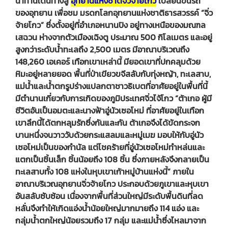
นำท่านเดินทางสู่
อุทยานแห่งชาติจิ่วจ้ายโกว
เปลี่ยนขึ้นรถ
ของอุทยาน เพื่อชม มรดกโลกอุทยานแห่งชาติธารสวรรค์ “จิ่ว
จ้ายโกว” ซึ่งตั้งอยู่ที่อำเภอหนานปิง อยู่ทางเหนือของมณฑล
เสฉวน ห่างจากตัวเมืองเฉิงตู ประมาณ 500 กิโลเมตร และอยู่
สูงกว่าระดับน้ำทะเลถึง 2,500 เมตร มีอาณาบริเวณถึง
148,260 เอเคอร์ เทือกเขาเหล่านี้ มียอดเขาที่ปกคลุมด้วย
หิมะอยู่หลายยอด พื้นที่ป่าเขียวขจีสลับกับทุ่งหญ้า, ทะเลสาบ,
แม่น้ำและน้ำตกรูปร่างแปลกตาชาวธิเบตที่อาศัยอยู่ในพื้นที่นี้
มีตำนานเกี่ยวกับการเกิดของภูมิประเทศจิ่วไจ้โกว “ต้าเกอ ผู้มี
ชีวิตอันเป็นอมตะและนางฟ้าอู่นัวเซอโหม่ ที่อาศัยอยู่ในเทือก
เขาลึกนี้ได้ตกหลุมรักซึ่งกันและกัน ต้าเกอจึงได้ขัดกระจก
บานหนึ่งจนวาววับด้วยกระแสลมและหมู่เมฆ มอบให้กับอู่นัว
เซอโหม่เป็นของกำนัล แต่โชคร้ายที่อู่นัวเซอโหม่ทำหล่นและ
แตกเป็นชิ้นเล็ก ชิ้นน้อยถึง 108 ชิ้น ซึ่งภายหลังจึงกลายเป็น
ทะเลสาบทั้ง 108 แห่งในหุบเขาเก้าหมู่บ้านแห่งนี้” ภายใน
อาณาบริเวณอุทยานจิ่วจ้ายโกว ประกอบด้วยภูเขาและหุบเขา
อันสลับซับซ้อน เนื่องจากพื้นที่ส่วนใหญ่มีระดับพื้นดินที่ลด
หลั่นจึงทำให้เกิดแอ่งน้ำน้อยใหญ่มากมายถึง 114 แอ่ง และ
กลุ่มน้ำตกใหญ่น้อยรวมถึง 17 กลุ่ม และแม่น้ำซึ่งไหลมาจาก