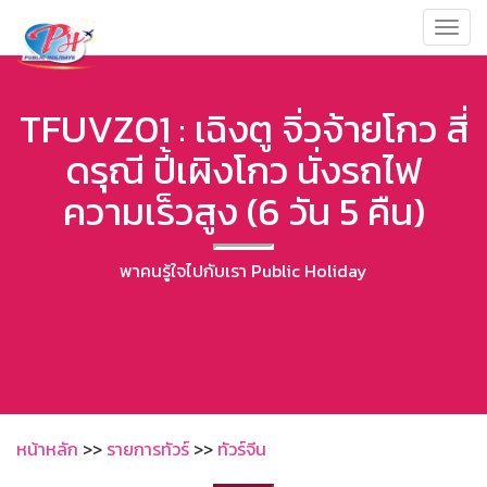
Toggl
navig
TFUVZ01 : เฉิงตู จิ่วจ้ายโกว สี่
ดรุณี ปี้เผิงโกว นั่งรถไฟ
ความเร็วสูง (6 วัน 5 คืน)
พาคนรู้ใจไปกับเรา Public Holiday
หน้าหลัก
>>
รายการทัวร์
>>
ทัวร์จีน