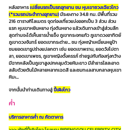
หลังอาหาร
เปลี่ยนรถเป็นรถอุทยาน ชม หุบเขาซวงเฉียวโกว
(*รวมรถประจำทางอุทยาน)
มีระยะทาง 34.8 กม. มีพื้นที่รวม
216 ตารางกิโลเมตร จุดท่องเที่ยวแบ่งออกเป็น 3 ส่วน ส่วน
แรก หุบเขาหยินหยาง ทุ่งต้นหยาง แล้วเดินทางเข้าสู่ส่วนลึก
สุดท่านจะได้เห็นธารน้ำแข็ง ภูเขากระจกแก้ว ภูเขาดวงอาทิตย์
ภูเขาดวงจันทร์ ยอดเขากระต่าย… ชม ทุ่งหญ้าเหนี่ยนหยูป้า
ชมยอดเขารูปร่างแปลกตา เช่น ยอดเขาพราน, ยอดวังโปตา
ลา, ยอดเขาเพชร, ภูเขาหญิงตั้งครรภ์ ถ่ายรูปกับท้องทุ่งกว้าง
มีฉากหลังเป็นภูเขาสูงปกคลุมด้วยหิมะขาว มีลําธารใสสะอาด
สลับด้วยต้นไม้หลายหลากเฉดสี และชมทะเลสาบกลางหุบเขา
หิมะ…
จากนั้นนำท่านเดินทางสู่
ปี้เผิงโกว
ค่ำ
บริการอาหารค่ำ ณ ภัตตาคาร
>>> พักที่
ปี้เผิงโกว
โรงแรม BIPENGGOU CELEBRITY CITY