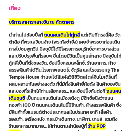
เที่ยง
บริการอาหารกลางวัน ณ ภัตตาคาร
นำท่านไปช้อบปิ้งที่
ถนนคนเดินไท่กู่หลี่
แต่เดิมที่ตรงนี้คือ วัด
ต้าฉือ ที่พระเสวียนจ้าง (พระถังซำจั๋ง) เคยจำพรรษาก่อนเดิน
ทางไปชมพูทวีป ปัจจุบันี้ได้มีโครงการอนุรักษ์อาคารบางส่วน
และปรับปรุงพื้นที่รอบๆ ขึ้นโดยมีวัดเป็นศูนย์กลาง ปัจจุบันไท่
กู๋หลี่เป็นที่ตั้งของวัด, ช้อปปิ้งคอมเพล็กซ์, ร้านอาหาร, ห้าง
สรรพสินค้าใต้ดิน,โรงภาพยนตร์, จัตุรัส และโรงแรมหรู The
Temple House ท่านจะได้สัมผัสวิถีชีวิตสไตล์จีนโมเดิร์นที่
ผสมผสานกันอย่างลงตัว ที่นี่มีทั้งสินค้ายี่ห้อดัง สินค้าของจีน
และของที่ระลึกให้ท่านเลือกสรร... และช้อปปิ้งกันต่อที่
ถนนคน
เดินซุนซี
เป็นถนนคนเดินในเมืองเฉิงตู มีอีกชื่อนึงว่าถนน
ทองคำ 100 ปี ถนนคนเดินเส้นนี้มีร้านค้า, ห้างสรรพสินค้า ซึ่ง
มีสินค้าทั้งแบรนด์ต่างประเทศและในประเทศ อาทิ เสื้อผ้า,
รองเท้า, เครื่องหนัง, กระเป๋าเดินทาง, นาฬิกา, เกมส์, รวมถึง
ร้านอาหารมากมาย... ให้ท่านตามล่าน้องบู้ที่
ร้าน POP