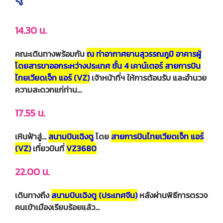
14.30 น.
คณะเดินทางพร้อมกัน
ณ ท่าอากาศยานสุวรรณภูมิ อาคารผู้
โดยสารขาออกระหว่างประเทศ ชั้น 4 เคาน์เตอร์ สายการบิน
ไทยเวียดเจ็ท แอร์ (VZ)
เจ้าหน้าที่ฯ ให้การต้อนรับ และอำนวย
ความสะดวกแก่ท่าน...
17.55 น.
เหินฟ้าสู่…
สนามบินเฉิงตู
โดย
สายการบินไทยเวียดเจ็ท แอร์
(VZ)
เที่ยวบินที่
VZ3680
22.00 น.
เดินทางถึง
สนามบินเฉิงตู (ประเทศจีน)
หลังผ่านพิธีการตรวจ
คนเข้าเมืองเรียบร้อยแล้ว…