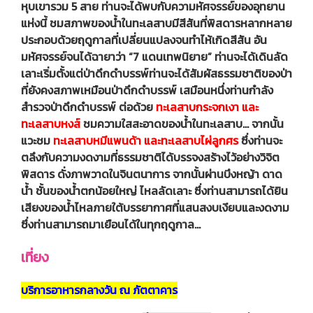
หุบเขารวม 5 สาย ท่านจะได้พบกับความหัศจรรย์ของอุทยาน
แห่งนี้ ชมสภาพของน้ำในทะเลสาบมีสีสันที่พิสดารหลากหลาย
ประกอบด้วยฤดูกาลที่เปลี่ยนแปลงจนทำไห้เกิดสีสัน อัน
มหัศจรรย์จนได้ฉายาว่า “7 แดนเทพนิยาย” ท่านจะได้เดินลัด
เลาะเริ่มตั้งแต่ป่าดึกดำบรรพ์ท่านจะได้สัมผัสธรรมชาติของป่า
ที่ยังคงสภาพเหมือนป่าดึกดำบรรพ์ เสมือนหนึ่งท่านกำลัง
สำรวจป่าดึกดำบรรพ์ ต่อด้วย
ทะเลสาบกระจกเงา และ
ทะเลสาบหงส์
ชมความใสสะอาดของน้ำในทะเลสาบ… จากนั้น
แวะชม
ทะเลสาบหมีแพนด้า และทะเลสาบไผ่ลูกศร
ซึ่งท่านจะ
ตลึงกับความงดงามที่ธรรมชาติได้บรรจงสร้างไว้อย่างวิจิต
พิสดาร ดั่งภาพวาดในจินตนาการ จากนั้นผ่านบึงหญ้า ดาด
น้ำ ชั้นของน้ำตกน้อยใหญ่ ไหลลัดเลาะ ซึ่งท่านสามารถได้ยิน
เสียงของน้ำไหลภายใต้บรรยากาศที่แสนสงบเงียบและงดงาม
ซึ่งท่านสามารถมาเยือนได้ในทุกฤดูกาล...
เที่ยง
บริการอาหารกลางวัน ณ ภัตตาคาร