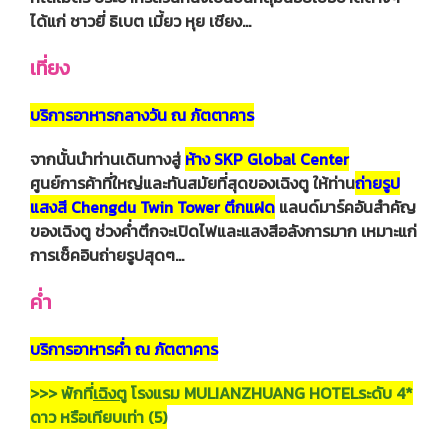
ได้แก่ ชาวยี่ ธิเบต เมี้ยว หุย เชียง…
เที่ยง
บริการอาหารกลางวัน ณ ภัตตาคาร
จากนั้นนำท่านเดินทางสู่
ห้าง SKP Global Center
ศูนย์การค้าที่ใหญ่และทันสมัยที่สุดของเฉิงตู ให้ท่าน
ถ่ายรูป
แสงสี Chengdu Twin Tower ตึกแฝด
แลนด์มาร์คอันสำคัญ
ของเฉิงตู ช่วงค่ำตึกจะเปิดไฟและแสงสีอลังการมาก เหมาะแก่
การเช็คอินถ่ายรูปสุดๆ...
ค่ำ
บริการอาหารค่ำ ณ ภัตตาคาร
>>> พักที่
เฉิงตู
โรงแรม MULIANZHUANG HOTELระดับ 4*
ดาว หรือเทียบเท่า (5)