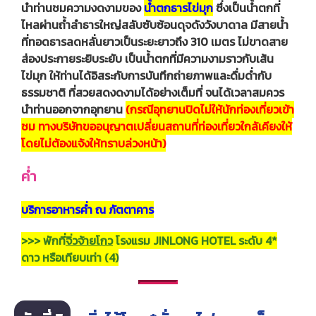
นำท่านชมความงดงามของ
น้ำตกธารไข่มุก
ซึ่งเป็นน้ำตกที่
ไหลผ่านถ้ำลำธารใหญ่สลับซับซ้อนดุจดังวังบาดาล มีสายน้ำ
ที่ทอดธารลดหลั่นยาวเป็นระยะยาวถึง 310 เมตร ไม่ขาดสาย
ส่องประกายระยิบระยับ เป็นน้ำตกที่มีความงามราวกับเส้น
ไข่มุก ให้ท่านได้อิสระกับการบันทึกถ่ายภาพและดื่มด่ำกับ
ธรรมชาติ ที่สวยสดงดงามได้อย่างเต็มที่ จนได้เวลาสมควร
นำท่านออกจากอุทยาน
(กรณีอุทยานปิดไม่ให้นักท่องเที่ยวเข้า
ชม ทางบริษัทขออนุญาตเปลี่ยนสถานที่ท่องเที่ยวใกล้เคียงให้
โดยไม่ต้องแจ้งให้ทราบล่วงหน้า)
ค่ำ
บริการอาหารค่ำ ณ ภัตตาคาร
>>> พักที่
จิ่วจ้ายโกว
โรงแรม JINLONG HOTEL ระดับ 4*
ดาว หรือเทียบเท่า (4)