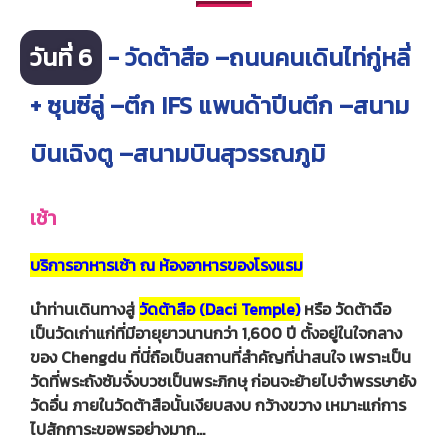
วันที่ 6
- วัดต้าสือ –ถนนคนเดินไท่กู่หลี่
+ ซุนซีลู่ –ตึก IFS แพนด้าปีนตึก –สนาม
บินเฉิงตู –สนามบินสุวรรณภูมิ
เช้า
บริการอาหารเช้า ณ ห้องอาหารของโรงแรม
นำท่านเดินทางสู่
วัดต้าสือ (Daci Temple)
หรือ วัดต้าฉือ
เป็นวัดเก่าแก่ที่มีอายุยาวนานกว่า 1,600 ปี ตั้งอยู่ในใจกลาง
ของ Chengdu ที่นี่ถือเป็นสถานที่สำคัญที่น่าสนใจ เพราะเป็น
วัดที่พระถังซัมจั๋งบวชเป็นพระภิกษุ ก่อนจะย้ายไปจำพรรษายัง
วัดอื่น ภายในวัดต้าสือนั้นเงียบสงบ กว้างขวาง เหมาะแก่การ
ไปสักการะขอพรอย่างมาก…