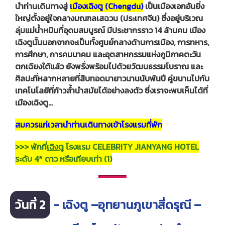
นำท่านเดินทางสู่
เมืองเฉิงตู (Chengdu)
เป็นเมืองเอกอันยิ่ง
ใหญ่ตั้งอยู่ใจกลางมณฑลเสฉวน (ประเทศจีน) ซึ่งอยู่บริเวณ
ลุ่มแม่น้ำหมินที่อุดมสมบูรณ์ มีประชากรราว 14 ล้านคน เมือง
เฉิงตูนั้นนอกจากจะเป็นทั้งศูนย์กลางด้านการเมือง, การทหาร,
การศึกษา, การคมนาคม และอุตสาหกรรมแห่งภูมิภาคตะวัน
ตกเฉียงใต้แล้ว ยังพรั่งพร้อมไปด้วยวัฒนธรรมโบราณ และ
ศิลปะที่หลากหลายที่สืบทอดมายาวนานนับพันปี คู่ขนานไปกับ
เทคโนโลยีที่ก้าวล้ำนำสมัยได้อย่างลงตัว ซึ่งเราจะพบเห็นได้ที่
เมืองเฉิงตู…
สมควรแก่เวลานำท่านเดินทางเข้าโรงแรมที่พัก
>>> พักที่
เฉิงตู
โรงแรม CELEBRITY JIANYANG HOTEL
ระดับ 4* ดาว หรือเทียบเท่า (1)
วันที่ 2
- เฉิงตู –อุทยานภูเขาสี่ดรุณี –