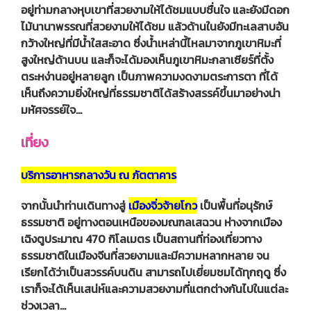
อยู่ท่ามกลางหุบเขาที่สวยงามให้ได้ชมแบบชื่นใจ และยังมีดอก
ไม้นานาพรรณที่สวยงามให้ได้ชม แล้วด้านในยังมีทะเลสาบอัน
กว้างใหญ่ที่มีน้ำใสสะอาด ซึ่งน้ำเหล่านี้ไหลมาจากภูเขาหิมะที่
สูงใหญ่ด้านบน และก็จะได้มองเห็นภูเขาหิมะกลาเซียร์ที่ตั้ง
ตระหง่านอยู่หลายลูก เป็นภาพความงดงามตระการตา ที่ได้
เห็นถึงความยิ่งใหญ่ที่ธรรมชาติได้สร้างสรรค์ขึ้นมาอย่างน่า
มหัศจรรย์ใจ…
เที่ยง
บริการอาหารกลางวัน ณ ภัตตาคาร
จากนั้นนำท่านเดินทางสู่
เมืองจิ่วจ้ายโกว
เป็นพื้นที่อนุรักษ์
ธรรมชาติ อยู่ทางตอนเหนือของมณฑลเสฉวน ห่างจากเมือง
เฉิงตูประมาณ 470 กิโลเมตร เป็นสถานที่ท่องเที่ยวทาง
ธรรมชาติในเมืองจีนที่สวยงามและมีความหลากหลาย จน
เรียกได้ว่าเป็นสวรรค์บนดิน สามารถไปเยี่ยมชมได้ทุกฤดู ซึ่ง
เราก็จะได้เห็นเสน่ห์และความสวยงามที่แตกต่างกันไปในแต่ละ
ช่วงเวลา…