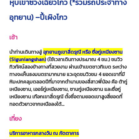
หุบเขาซวงเฉียวโกว (*รวมรถประจำทาง
อุทยาน) –ปี้เผิงโกว
เช้า
นำท่านเดินทางสู่
อุทยานภูเขาสี่ดรุณี หรือ ซื่อกู่เหนียงซาน
(Siguniangshan)
(ใช้เวลาเดินทางประมาณ 4 ชม.) ชมวิว
ทิวทัศน์สองข้างทางที่สวยงาม ผ่านเข้าเขตชาวทิเบต ระหว่าง
ทางจะเห็นธงมนตรามากมาย แวะจุดชมวิวชม 4 ยอดเขาที่มี
หิมะปกคลุมตลอดปีที่มาจากตํานานของสี่สาวพี่น้อง คือ ต้ากู่
เหนียงซาน, เออร์กู่เหนียงซาน, ซานกู่เหนียงซาน และซื่อกู่
เหนียงซาน เทือกเขาสี่ดรุณี ตั้งชื่อตามยอดเขาสูงสี่ยอดที่
ทอดตัวยาวจากเหนือลงใต้…
เที่ยง
บริการอาหารกลางวัน ณ ภัตตาคาร